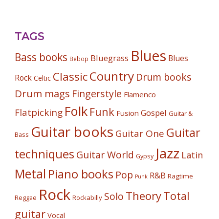
TAGS
Blues
Bass books
Bluegrass
Blues
Bebop
Country
Classic
Drum books
Rock
Celtic
Drum mags
Fingerstyle
Flamenco
Folk
Funk
Flatpicking
Gospel
Fusion
Guitar &
Guitar books
Guitar
Guitar One
Bass
Jazz
techniques
Guitar World
Latin
Gypsy
Metal
Piano books
Pop
R&B
Ragtime
Punk
Rock
Theory
Total
Solo
Reggae
Rockabilly
guitar
Vocal